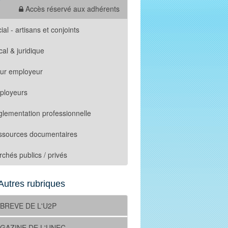
Accès réservé aux adhérents
ial - artisans et conjoints
cal & juridique
tur employeur
ployeurs
lementation professionnelle
ssources documentaires
chés publics / privés
Autres rubriques
 BREVE DE L'U2P
GAZINE DE L'UNEC