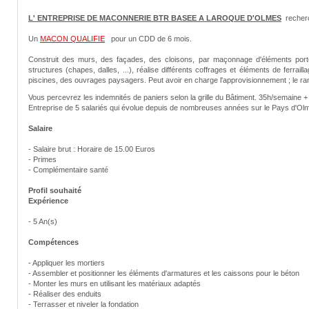
L' ENTREPRISE DE MACONNERIE BTR BASEE A LAROQUE D'OLMES
recherc
Un
MACON QUALIFIE
pour un CDD de 6 mois.
Construit des murs, des façades, des cloisons, par maçonnage d'éléments portés
structures (chapes, dalles, ...), réalise différents coffrages et éléments de ferraill
piscines, des ouvrages paysagers. Peut avoir en charge l'approvisionnement ; le rang
Vous percevrez les indemnités de paniers selon la grille du Bâtiment. 35h/semaine 
Entreprise de 5 salariés qui évolue depuis de nombreuses années sur le Pays d'Ol
Salaire
- Salaire brut : Horaire de 15.00 Euros
- Primes
- Complémentaire santé
Profil souhaité
Expérience
- 5 An(s)
Compétences
- Appliquer les mortiers
- Assembler et positionner les éléments d'armatures et les caissons pour le béton
- Monter les murs en utilisant les matériaux adaptés
- Réaliser des enduits
- Terrasser et niveler la fondation