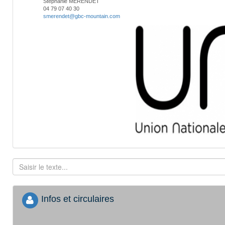
Stéphanie MERENDET
04 79 07 40 30
smerendet@gbc-mountain.com
Infos et circulaires