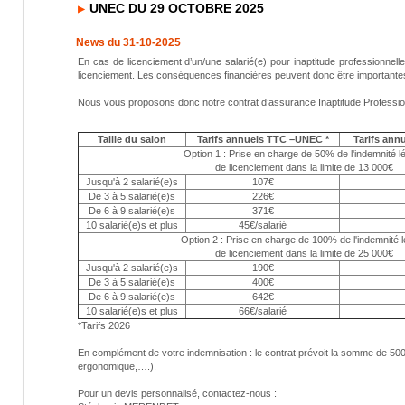
UNEC DU 29 OCTOBRE 2025
News du 31-10-2025
En cas de licenciement d’un/une salarié(e) pour inaptitude professionnelle 
licenciement. Les conséquences financières peuvent donc être importantes
Nous vous proposons donc notre contrat d’assurance Inaptitude Professionne
Taille du salon
Tarifs annuels TTC
–UNEC *
Tarifs an
Option 1 : Prise en charge de 50% de l'indemnité l
de licenciement dans la limite de 13 000€
Jusqu'à 2 salarié(e)s
107€
De 3 à 5 salarié(e)s
226€
De 6 à 9 salarié(e)s
371€
10 salarié(e)s et plus
45€/salarié
Option 2 : Prise en charge de 100% de l'indemnité l
de licenciement dans la limite de 25 000€
Jusqu'à 2 salarié(e)s
190€
De 3 à 5 salarié(e)s
400€
De 6 à 9 salarié(e)s
642€
10 salarié(e)s et plus
66€/salarié
*Tarifs 2026
En complément de votre indemnisation : le contrat prévoit la somme de 500€
ergonomique,….).
Pour un devis personnalisé, contactez-nous :