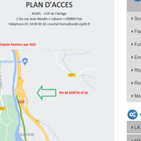
Soc
Fis
Fu
Em
Règ
Re
Mar
LA
MA