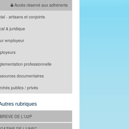
Accès réservé aux adhérents
ial - artisans et conjoints
cal & juridique
tur employeur
ployeurs
lementation professionnelle
ssources documentaires
chés publics / privés
Autres rubriques
 BREVE DE L'U2P
GAZINE DE L'UNEC