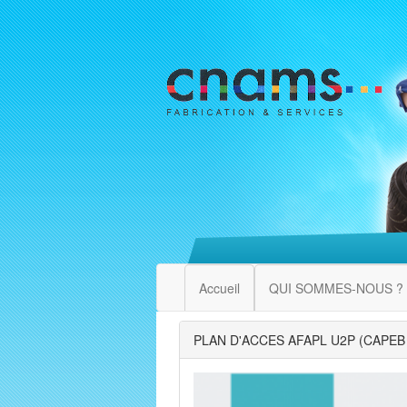
Accueil
QUI SOMMES-NOUS ?
PLAN D'ACCES AFAPL U2P (CAPE